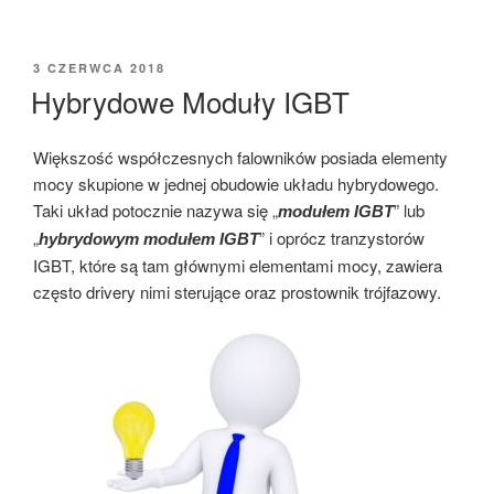
OPUBLIKOWANE
3 CZERWCA 2018
W
Hybrydowe Moduły IGBT
Większość współczesnych falowników posiada elementy
mocy skupione w jednej obudowie układu hybrydowego.
Taki układ potocznie nazywa się „
” lub
modułem IGBT
„
” i oprócz tranzystorów
hybrydowym modułem IGBT
IGBT, które są tam głównymi elementami mocy, zawiera
często drivery nimi sterujące oraz prostownik trójfazowy.