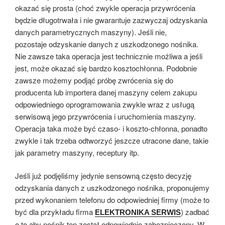
okazać się prosta (choć zwykle operacja przywrócenia
będzie długotrwała i nie gwarantuje zazwyczaj odzyskania
danych parametrycznych maszyny). Jeśli nie,
pozostaje odzyskanie danych z uszkodzonego nośnika.
Nie zawsze taka operacja jest technicznie możliwa a jeśli
jest, może okazać się bardzo kosztochłonna. Podobnie
zawsze możemy podjąć próbę zwrócenia się do
producenta lub importera danej maszyny celem zakupu
odpowiedniego oprogramowania zwykle wraz z usługą
serwisową jego przywrócenia i uruchomienia maszyny.
Operacja taka może być czaso- i koszto-chłonna, ponadto
zwykle i tak trzeba odtworzyć jeszcze utracone dane, takie
jak parametry maszyny, receptury itp.
Jeśli już podjęliśmy jedynie sensowną często decyzję
odzyskania danych z uszkodzonego nośnika, proponujemy
przed wykonaniem telefonu do odpowiedniej firmy (może to
być dla przykładu firma
) zadbać
ELEKTRONIKA SERWIS
o to aby nośnik ten został odpowiednio zabezpieczony. W