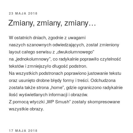
OPUBLIKOWANE
23 MAJA 2018
W
Zmiany, zmiany, zmiany…
W ostatnich dniach, zgodnie z uwagami
naszych szanownych odwiedzających, został zmieniony
layout całego serwisu z „dwukolumnowego”
na „jednokolumnowy”, co radykalnie poprawiło czytelność
tekstów i zmniejszyło długość podstron.
Na wszystkich podstronach poprawiono justowanie tekstu
oraz usunięto drobne błędy formy i treści. Odchudzona
została także strona „home”, gdzie ograniczono radykalnie
ilość wyświetlanych informacji i obrazów.
Z pomocą wtyczki „WP Smush” zostały skompresowane
wszystkie obrazy.
OPUBLIKOWANE
17 MAJA 2018