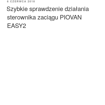
OPUBLIKOWANE
6 CZERWCA 2018
W
Szybkie sprawdzenie działania
sterownika zaciągu PIOVAN
EASY2