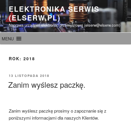
Przeskocz
ELEKTRONIKA SERWIS
do
(ELSERW.PL)
treści
Naprawa urządzeń elektroniki przemysłowej (elserw@elserw.com)
MENU
ROK:
2018
OPUBLIKOWANE
13 LISTOPADA 2018
W
Zanim wyślesz paczkę.
Zanim wyślesz paczkę prosimy o zapoznanie się z
poniższymi informacjami dla naszych Klientów.