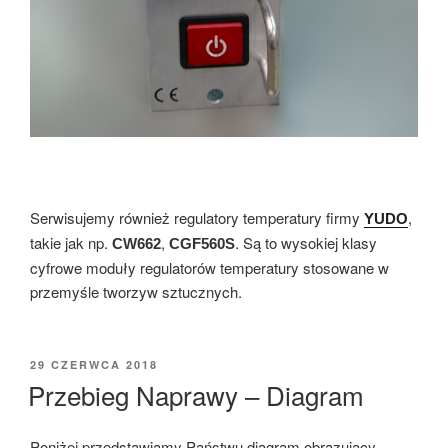
Serwisujemy również regulatory temperatury firmy
,
YUDO
takie jak np.
,
. Są to wysokiej klasy
CW662
CGF560S
cyfrowe moduły regulatorów temperatury stosowane w
przemyśle tworzyw sztucznych.
OPUBLIKOWANE
29 CZERWCA 2018
W
Przebieg Naprawy – Diagram
Poniżej przedstawiamy Państwu diagram obrazujący