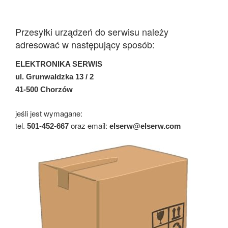
Przesyłki urządzeń do serwisu należy
adresować w następujący sposób:
ELEKTRONIKA SERWIS
ul. Grunwaldzka 13 / 2
41-500 Chorzów
jeśli jest wymagane:
tel.
oraz email:
501-452-667
elserw@elserw.com