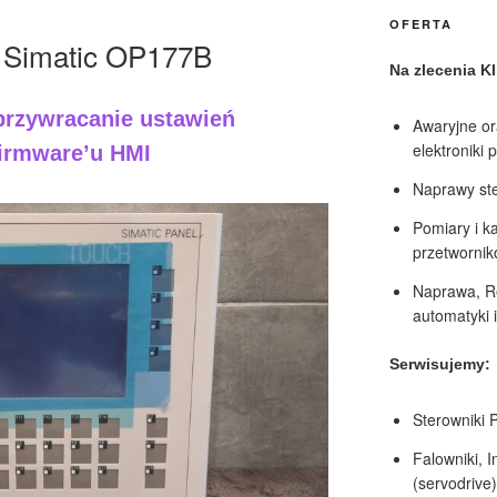
OFERTA
 Simatic OP177B
Na zlecenia K
przywracanie ustawień
Awaryjne or
elektroniki 
firmware’u HMI
Naprawy ste
Pomiary i ka
przetworni
Naprawa, R
automatyki 
Serwisujemy:
Sterowniki 
Falowniki, 
(servodrive)