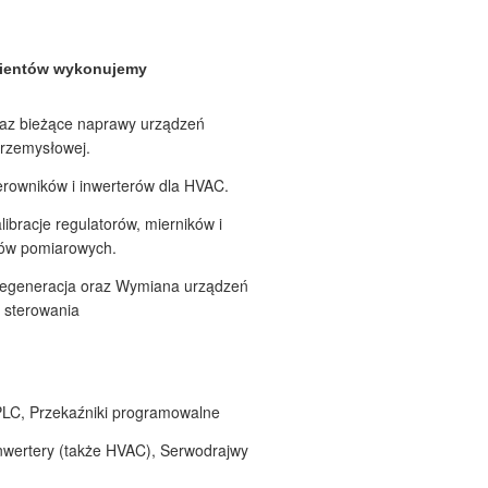
lientów wykonujemy
az bieżące naprawy urządzeń
przemysłowej.
rowników i inwerterów dla HVAC.
libracje regulatorów, mierników i
ków pomiarowych.
egeneracja oraz Wymiana urządzeń
i sterowania
PLC, Przekaźniki programowalne
Inwertery (także HVAC), Serwodrajwy