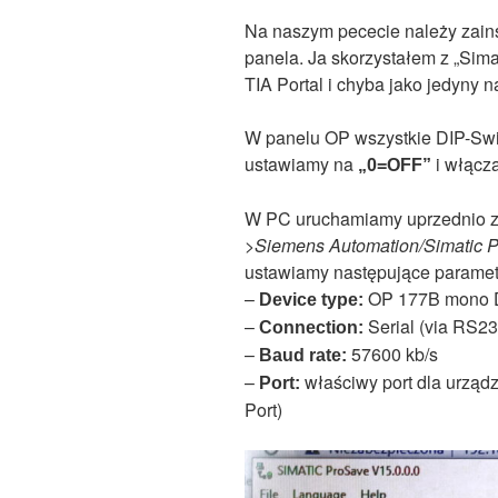
Na naszym pececie należy zain
panela. Ja skorzystałem z „Sima
TIA Portal i chyba jako jedyny 
W panelu OP wszystkie DIP-Swit
ustawiamy na
i włącza
„0=OFF”
W PC uruchamiamy uprzednio z
>Siemens Automation/Simatic
ustawiamy następujące paramet
–
OP 177B mono
Device type:
–
Serial (via RS23
Connection:
–
57600 kb/s
Baud rate:
–
właściwy port dla urząd
Port:
Port)