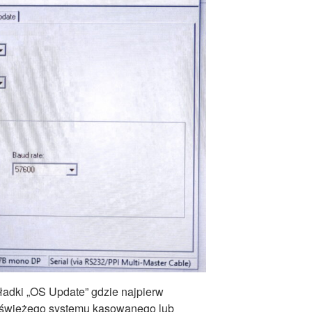
adki „OS Update” gdzie najpierw
g świeżego systemu kasowanego lub