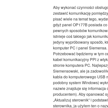
Aby wykonać czynności obsług
zestawić komunikację pomiędz
pisać wiele na temat tego, wyda
gdyż panel OP177B posiada co n
pewnych sposobów komunikowan
istnieje coś takiego jak komunika
jedyny wypróbowany sposób, któ
komputer PC i panel Siemensa.
Potrzebować będziemy w tym c
kabel komunikacyjny PPI z wty
stronie komputera PC. Najlepsz
Siemensowski, ale ja zadowolił
kabla do komputerowego USB mo
podobny system Windows) wykry
nazwie znajduje się informacja 
producentem). Aby opanować syt
„Aktualizuj sterownik” i podsta
sterownika, ja użyłem ten o naz