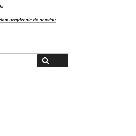
kt
yłam urządzenie do serwisu
Szukaj