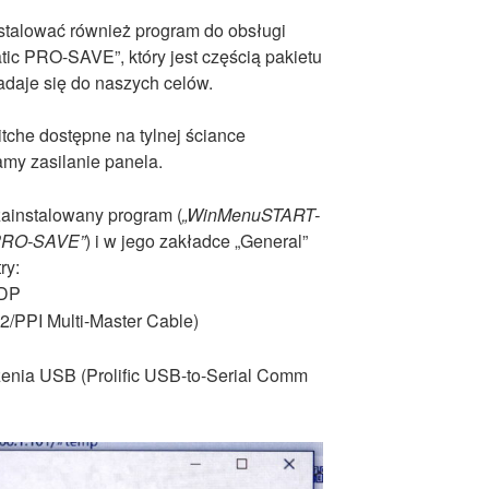
stalować również program do obsługi
tic PRO-SAVE”, który jest częścią pakietu
nadaje się do naszych celów.
che dostępne na tylnej ściance
my zasilanie panela.
ainstalowany program (
„WinMenuSTART-
 PRO-SAVE”
) i w jego zakładce „General”
ry:
 DP
2/PPI Multi-Master Cable)
zenia USB (Prolific USB-to-Serial Comm