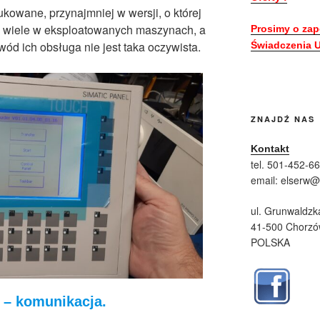
kowane, przynajmniej w wersji, o której
ze wiele w eksploatowanych maszynach, a
Prosimy o zap
ód ich obsługa nie jest taka oczywista.
Świadczenia U
ZNAJDŹ NAS
Kontakt
tel. 501-452-6
email: elserw
ul. Grunwaldzk
41-500 Chorz
POLSKA
 – komunikacja.