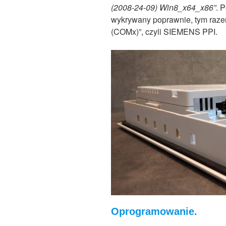
(2008-24-09) Win8_x64_x86”
. 
wykrywany poprawnie, tym razem
(COMx)”, czyli SIEMENS PPI.
Oprogramowanie.