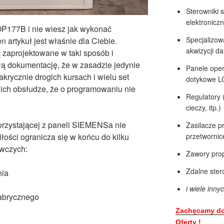
Sterowniki 
elektronicz
OP177B i nie wiesz jak wykonać
Specjalizow
n artykuł jest właśnie dla Ciebie.
akwizycji d
ą zaprojektowane w taki sposób i
iłą dokumentację, że w zasadzie jedynie
Panele oper
ycznie drogich kursach i wielu set
dotykowe L
 ich obsłudze, że o programowaniu nie
Regulatory 
cieczy, itp.)
korzystającej z paneli SIEMENSa nie
Zasilacze p
przetwornic
łości ogranicza się w końcu do kilku
wczych:
Zawory pro
Zdalne ster
nia
i wiele inn
fabrycznego
Zachęcamy do 
Oferty !