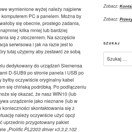
Zobacz:
Konta
owe wymienione wyżej należy najpierw
y komputerem PC a panelem. Można by
Zobacz:
Przes
wałoby się obecnie, prostego zadania,
ajmniej kilka mniej lub bardziej
ia się z otoczeniem. Na szczęście
SZUKAJ
cja serwisowa i jak na razie jest to
ry tutaj użyjemy aby zestawić ze sobą
Szukaj:
elu dedykowany do urządzeń Siemensa
kami D-SUB9 po stronie panela i USB po
y byłby oczywiście oryginalny kabel
em się chińską podróbką. Po podłączeniu
że się okazać, że nasz WIN10 (lub
wa urządzenie jako nieznane (lub w
o konieczności skontaktowania się z
uację należy oczywiście użyć opcji
wić uprzednio przygotowany pakiet
wie
„Prolific PL2303 driver v3.3.2.102