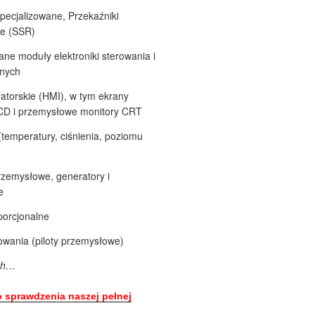
specjalizowane, Przekaźniki
ne (SSR)
ane moduły elektroniki sterowania i
anych
atorskie (HMI), w tym ekrany
CD i przemysłowe monitory CRT
(temperatury, ciśnienia, poziomu
rzemysłowe, generatory i
e
porcjonalne
owania (piloty przemysłowe)
ych…
sprawdzenia naszej pełnej