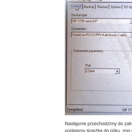
Następnie przechodzimy do zakł
podajemy ścieżkę do pliku .im