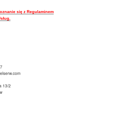
oznanie się z Regulaminem
sług.
67
@elserw.com
a 13/2
ów