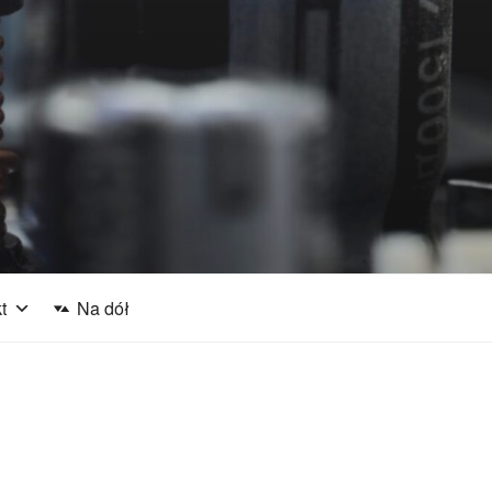
j
t
Na dół