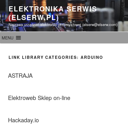
Przeskocz
ELEKTRONIKA SERWIS
do
(ELSERW.PL)
treści
Naprawa urządzeń elektroniki przemysłowej (elserw@elserw.com)
MENU
LINK LIBRARY CATEGORIES:
ARDUINO
ASTRAJA
Elektroweb Sklep on-line
Hackaday.io