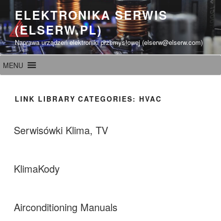
Przeskocz
ELEKTRONIKA SERWIS
do
(ELSERW.PL)
treści
Naprawa urządzeń elektroniki przemysłowej (elserw@elserw.com)
MENU
LINK LIBRARY CATEGORIES:
HVAC
Serwisówki Klima, TV
KlimaKody
Airconditioning Manuals