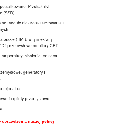
specjalizowane, Przekaźniki
ne (SSR)
ane moduły elektroniki sterowania i
anych
atorskie (HMI), w tym ekrany
CD i przemysłowe monitory CRT
(temperatury, ciśnienia, poziomu
rzemysłowe, generatory i
e
porcjonalne
owania (piloty przemysłowe)
ych…
sprawdzenia naszej pełnej