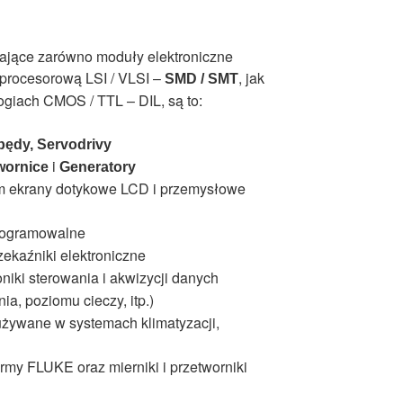
ające zarówno moduły elektroniczne
 procesorową LSI / VLSI –
, jak
SMD / SMT
ogiach CMOS / TTL – DIL, są to:
pędy, Servodrivy
i
wornice
Generatory
ym ekrany dotykowe LCD i przemysłowe
programowalne
rzekaźniki elektroniczne
oniki sterowania i akwizycji danych
ia, poziomu cieczy, itp.)
żywane w systemach klimatyzacji,
firmy FLUKE oraz mierniki i przetworniki