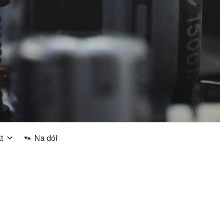
j
t
Na dół