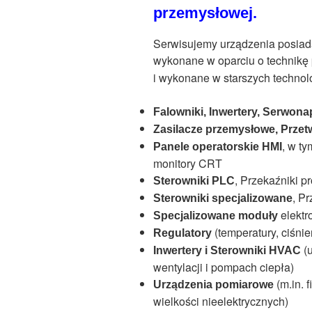
przemysłowej.
Serwisujemy urządzenia posiad
wykonane w oparciu o technikę
i wykonane w starszych technol
Falowniki, Inwertery, Serwona
Zasilacze przemysłowe, Przet
, w t
Panele operatorskie HMI
monitory CRT
, Przekaźniki 
Sterowniki PLC
, P
Sterowniki specjalizowane
elektr
Specjalizowane moduły
(temperatury, ciśnien
Regulatory
(u
Inwertery i Sterowniki HVAC
wentylacji i pompach ciepła)
(m.in. 
Urządzenia pomiarowe
wielkości nieelektrycznych)