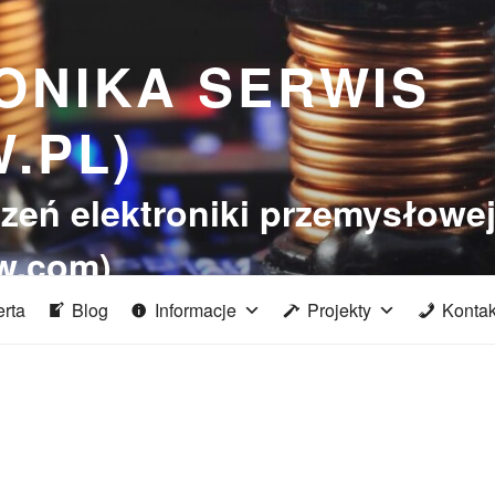
ONIKA SERWIS
.PL)
zeń elektroniki przemysłowe
w.com)
erta
Blog
Informacje
Projekty
Kontak