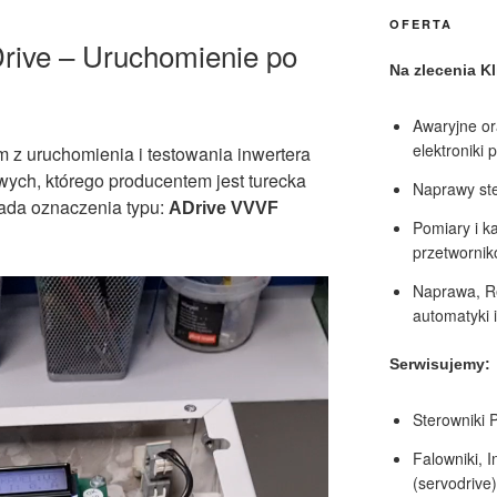
OFERTA
ive – Uruchomienie po
Na zlecenia K
Awaryjne or
elektroniki 
lm z uruchomienia i testowania inwertera
ych, którego producentem jest turecka
Naprawy ste
ada oznaczenia typu:
ADrive VVVF
Pomiary i ka
przetworni
Naprawa, R
automatyki 
Serwisujemy:
Sterowniki 
Falowniki, 
(servodrive)