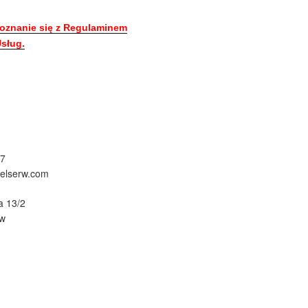
oznanie się z Regulaminem
sług.
67
@elserw.com
a 13/2
ów