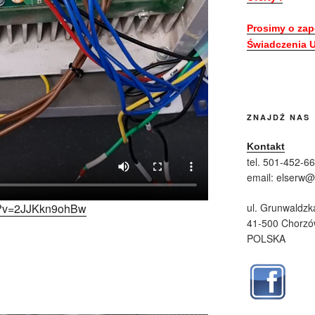
Prosimy o zap
Świadczenia U
ZNAJDŹ NAS
Kontakt
tel. 501-452-6
email: elserw
ul. Grunwaldzk
ch?v=2JJKkn9ohBw
41-500 Chorz
POLSKA