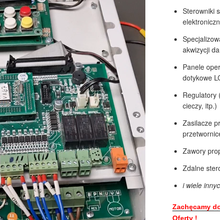
Sterowniki 
elektronicz
Specjalizow
akwizycji d
Panele oper
dotykowe L
Regulatory 
cieczy, itp.)
Zasilacze p
przetwornic
Zawory pro
Zdalne ster
i wiele inn
Zachęcamy do 
Oferty !