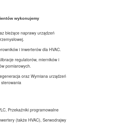
lientów wykonujemy
az bieżące naprawy urządzeń
przemysłowej.
rowników i inwerterów dla HVAC.
libracje regulatorów, mierników i
ków pomiarowych.
egeneracja oraz Wymiana urządzeń
i sterowania
PLC, Przekaźniki programowalne
Inwertery (także HVAC), Serwodrajwy