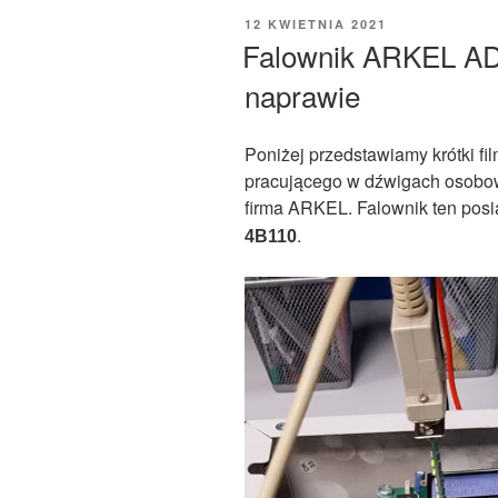
OPUBLIKOWANE
12 KWIETNIA 2021
W
Falownik ARKEL ADr
naprawie
Poniżej przedstawiamy krótki fi
pracującego w dźwigach osobow
firma ARKEL. Falownik ten posi
.
4B110