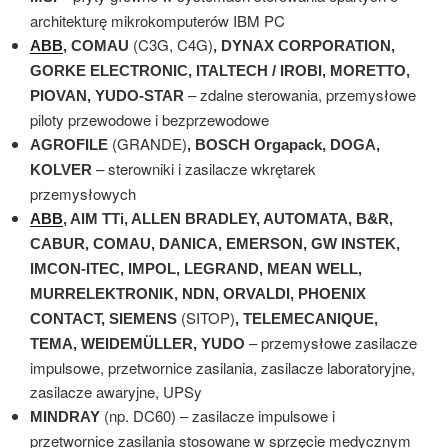
architekturę mikrokomputerów IBM PC
(C3G, C4G)
ABB
, COMAU
, DYNAX CORPORATION,
GORKE ELECTRONIC, ITALTECH / IROBI, MORETTO,
– zdalne sterowania, przemysłowe
PIOVAN, YUDO-STAR
piloty przewodowe i bezprzewodowe
(GRANDE)
AGROFILE
, BOSCH Orgapack, DOGA,
– sterowniki i zasilacze wkrętarek
KOLVER
przemysłowych
ABB
, AIM TTi, ALLEN BRADLEY, AUTOMATA, B&R,
CABUR, COMAU, DANICA, EMERSON, GW INSTEK,
IMCON-ITEC, IMPOL, LEGRAND, MEAN WELL,
MURRELEKTRONIK, NDN, ORVALDI, PHOENIX
(SITOP)
CONTACT, SIEMENS
, TELEMECANIQUE,
– przemysłowe zasilacze
TEMA, WEIDEMÜLLER, YUDO
impulsowe, przetwornice zasilania, zasilacze laboratoryjne,
zasilacze awaryjne, UPSy
(np. DC60) – zasilacze impulsowe i
MINDRAY
przetwornice zasilania stosowane w sprzęcie medycznym