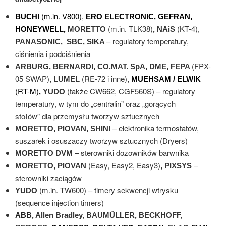
(m.in. V800),
BUCHI
ERO ELECTRONIC,
GEFRAN,
(m.in. TLK38)
(KT-4),
HONEYWELL,
MORETTO
,
NAiS
– regulatory temperatury,
PANASONIC, SBC, SIKA
ciśnienia i podciśnienia
(FPX-
ARBURG, BERNARDI,
CO.MAT. SpA, DME,
FEPA
05 SWAP)
(RE-72 i inne)
, LUMEL
,
MUEHSAM / ELWIK
(RT-M)
(także CW662, CGF560S) – regulatory
,
YUDO
temperatury, w tym do „centralin” oraz „gorących
stołów” dla przemysłu tworzyw sztucznych
– elektronika termostatów,
MORETTO, PIOVAN, SHINI
suszarek i osuszaczy tworzyw sztucznych (Dryers)
– sterowniki dozowników barwnika
MORETTO DVM
(Easy, Easy2, Easy3)
–
MORETTO, PIOVAN
, PIXSYS
sterowniki zaciągów
(m.in. TW600) – timery sekwencji wtrysku
YUDO
(sequence injection timers)
ABB
, Allen Bradley, BAUMÜLLER, BECKHOFF,