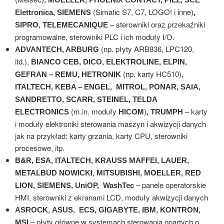
(Simatic S7, C7, LOGO! i inne)
Elettronica, SIEMENS
,
– sterowniki oraz przekaźniki
SIPRO, TELEMECANIQUE
programowalne, sterowniki PLC i ich moduły I/O.
(np. płyty ARB836, LPC120,
ADVANTECH, ARBURG
itd.),
BIANCO CEB, DICO, ELEKTROLINE, ELPIN,
(np. karty HC510),
GEFRAN – REMU, HETRONIK
ITALTECH, KEBA – ENGEL, MITROL, PONAR, SAIA,
SANDRETTO, SCARR, STEINEL, TELDA
(m.in. moduły
)
– karty
ELECTRONICS
HICOM
, TRUMPH
i moduły elektroniki sterowania maszyn i akwizycji danych
jak na przykład: karty grzania, karty CPU, sterowniki
procesowe, itp.
B&R, ESA, ITALTECH, KRAUSS MAFFEI, LAUER,
METALBUD NOWICKI, MITSUBISHI, MOELLER, RED
– panele operatorskie
LION, SIEMENS, UniOP, WashTec
HMI, sterowniki z ekranami LCD, moduły akwizycji danych
ASROCK,
ASUS, ECS, GIGABYTE, IBM, KONTRON,
– płyty główne w systemach sterowania opartych o
MSI