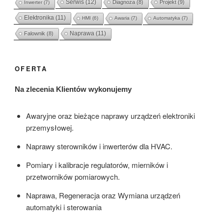
Serwis
(12)
Diagnoza
(8)
Projekt
(9)
Inwerter
(7)
Elektronika
(11)
HMI
(6)
Awaria
(7)
Automatyka
(7)
Naprawa
(11)
Falownik
(8)
OFERTA
Na zlecenia Klientów wykonujemy
Awaryjne oraz bieżące naprawy urządzeń elektroniki
przemysłowej.
Naprawy sterowników i inwerterów dla HVAC.
Pomiary i kalibracje regulatorów, mierników i
przetworników pomiarowych.
Naprawa, Regeneracja oraz Wymiana urządzeń
automatyki i sterowania