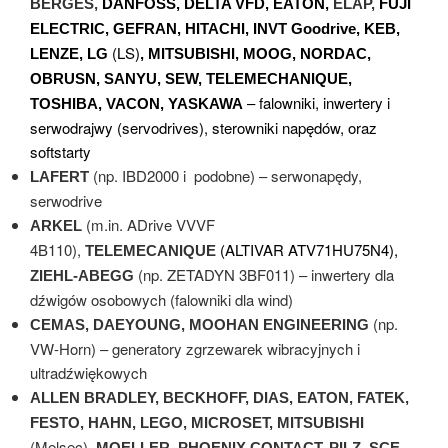
BERGES,
DANFOSS, DELTA VFD, EATON,
ELAP,
FUJI
ELECTRIC, GEFRAN, HITACHI, INVT Goodrive, KEB,
(LS)
LENZE, LG
, MITSUBISHI, MOOG, NORDAC,
OBRUSN, SANYU, SEW, TELEMECHANIQUE,
– falowniki, inwertery i
TOSHIBA, VACON, YASKAWA
serwodrajwy (servodrives), sterowniki napędów, oraz
softstarty
(np. IBD2000 i podobne) – serwonapędy,
LAFERT
serwodrive
(m.in. ADrive VVVF
ARKEL
4B110),
(ALTIVAR ATV71HU75N4),
TELEMECANIQUE
(np. ZETADYN 3BF011) – inwertery dla
ZIEHL-ABEGG
dźwigów osobowych (falowniki dla wind)
(np.
CEMAS, DAEYOUNG, MOOHAN ENGINEERING
VW-Horn) – generatory zgrzewarek wibracyjnych i
ultradźwiękowych
ALLEN BRADLEY, BECKHOFF, DIAS, EATON, FATEK,
FESTO, HAHN, LEGO, MICROSET, MITSUBISHI
(Melsec)
, MOELLER, PHOENIX CONTACT, PILZ, SCE