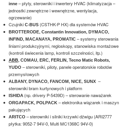
– płyty, sterowniki i inwertery HVAC (klimatyzacja –
inne
jednostki zewnętrzne i wewnętrzne, wentylacja,
ogrzewanie)
Czujniki
(CSTHK-P HX) dla systemów HVAC
C-BUS
BROTTERODE, Constantin Innovation, DYMACO,
– systemy sterowania
INFIND, MACANAYA, PROMATIC
liniami produkcyjnymi, regloskopy, stanowiska montażowe
(kontroli świecenia lamp, kontroli szczelności, itp.)
ABB
, COMAU, ERC, FERLIN, Tecno Matic Robots,
– sterowniki, piloty, panele operatorskie robotów
YUDO
przemysłowych
–
ALBANY, DYNACO, FANCOM, NICE, SUNX
sterowniki bram kurtynowych i platform
(np. drivery P-5439D) – sterowanie naważarek
ISHIDA
– elektronika wiązarek i maszyn
ORGAPACK, POLPACK
pakujących
– sterowniki i silniki krzywki dźwigu (ARI2777
ARITCO
płytka: 9052-7 94V-0, Multi MC1368C 94V-0)