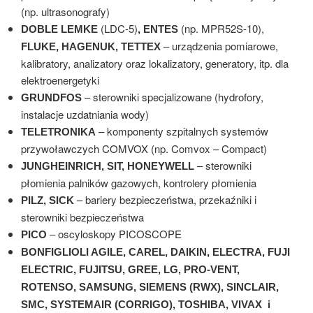
(np. ultrasonografy)
(LDC-5)
(np. MPR52S-10),
DOBLE LEMKE
, ENTES
– urządzenia pomiarowe,
FLUKE, HAGENUK, TETTEX
kalibratory, analizatory oraz lokalizatory, generatory, itp. dla
elektroenergetyki
– sterowniki specjalizowane (hydrofory,
GRUNDFOS
instalacje uzdatniania wody)
– komponenty szpitalnych systemów
TELETRONIKA
przywoławczych COMVOX (np. Comvox – Compact)
– sterowniki
JUNGHEINRICH, SIT, HONEYWELL
płomienia palników gazowych, kontrolery płomienia
– bariery bezpieczeństwa, przekaźniki i
PILZ, SICK
sterowniki bezpieczeństwa
– oscyloskopy PICOSCOPE
PICO
BONFIGLIOLI AGILE, CAREL, DAIKIN, ELECTRA, FUJI
ELECTRIC, FUJITSU, GREE, LG, PRO-VENT,
ROTENSO, SAMSUNG, SIEMENS (RWX), SINCLAIR,
SMC, SYSTEMAIR (CORRIGO), TOSHIBA, VIVAX i