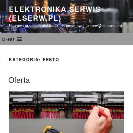
Przeskocz
ELEKTRONIKA SERWIS
do
(ELSERW.PL)
treści
Naprawa urządzeń elektroniki przemysłowej (elserw@elserw.com)
MENU
KATEGORIA:
FESTO
Oferta