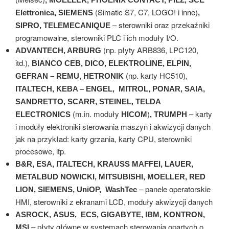
(Simatic S7, C7, LOGO! i inne)
Elettronica, SIEMENS
,
– sterowniki oraz przekaźniki
SIPRO, TELEMECANIQUE
programowalne, sterowniki PLC i ich moduły I/O.
(np. płyty ARB836, LPC120,
ADVANTECH, ARBURG
itd.),
BIANCO CEB, DICO, ELEKTROLINE, ELPIN,
(np. karty HC510),
GEFRAN – REMU, HETRONIK
ITALTECH, KEBA – ENGEL, MITROL, PONAR, SAIA,
SANDRETTO, SCARR, STEINEL, TELDA
(m.in. moduły
)
– karty
ELECTRONICS
HICOM
, TRUMPH
i moduły elektroniki sterowania maszyn i akwizycji danych
jak na przykład: karty grzania, karty CPU, sterowniki
procesowe, itp.
B&R, ESA, ITALTECH, KRAUSS MAFFEI, LAUER,
METALBUD NOWICKI, MITSUBISHI, MOELLER, RED
– panele operatorskie
LION, SIEMENS, UniOP, WashTec
HMI, sterowniki z ekranami LCD, moduły akwizycji danych
ASROCK,
ASUS, ECS, GIGABYTE, IBM, KONTRON,
– płyty główne w systemach sterowania opartych o
MSI