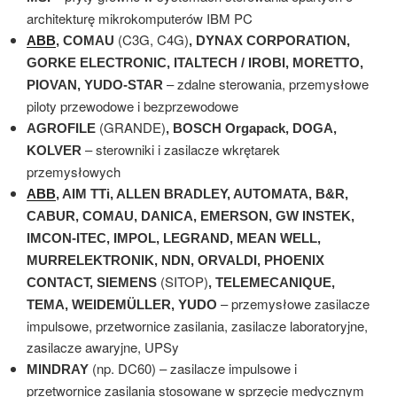
architekturę mikrokomputerów IBM PC
(C3G, C4G)
ABB
, COMAU
, DYNAX CORPORATION,
GORKE ELECTRONIC, ITALTECH / IROBI, MORETTO,
– zdalne sterowania, przemysłowe
PIOVAN, YUDO-STAR
piloty przewodowe i bezprzewodowe
(GRANDE)
AGROFILE
, BOSCH Orgapack, DOGA,
– sterowniki i zasilacze wkrętarek
KOLVER
przemysłowych
ABB
, AIM TTi, ALLEN BRADLEY, AUTOMATA, B&R,
CABUR, COMAU, DANICA, EMERSON, GW INSTEK,
IMCON-ITEC, IMPOL, LEGRAND, MEAN WELL,
MURRELEKTRONIK, NDN, ORVALDI, PHOENIX
(SITOP)
CONTACT, SIEMENS
, TELEMECANIQUE,
– przemysłowe zasilacze
TEMA, WEIDEMÜLLER, YUDO
impulsowe, przetwornice zasilania, zasilacze laboratoryjne,
zasilacze awaryjne, UPSy
(np. DC60) – zasilacze impulsowe i
MINDRAY
przetwornice zasilania stosowane w sprzęcie medycznym