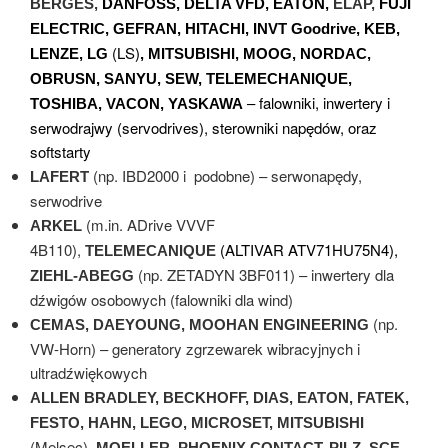
BERGES,
DANFOSS, DELTA VFD, EATON,
ELAP,
FUJI
ELECTRIC, GEFRAN, HITACHI, INVT Goodrive, KEB,
(LS)
LENZE, LG
, MITSUBISHI, MOOG, NORDAC,
OBRUSN, SANYU, SEW, TELEMECHANIQUE,
– falowniki, inwertery i
TOSHIBA, VACON, YASKAWA
serwodrajwy (servodrives), sterowniki napędów, oraz
softstarty
(np. IBD2000 i podobne) – serwonapędy,
LAFERT
serwodrive
(m.in. ADrive VVVF
ARKEL
4B110),
(ALTIVAR ATV71HU75N4),
TELEMECANIQUE
(np. ZETADYN 3BF011) – inwertery dla
ZIEHL-ABEGG
dźwigów osobowych (falowniki dla wind)
(np.
CEMAS, DAEYOUNG, MOOHAN ENGINEERING
VW-Horn) – generatory zgrzewarek wibracyjnych i
ultradźwiękowych
ALLEN BRADLEY, BECKHOFF, DIAS, EATON, FATEK,
FESTO, HAHN, LEGO, MICROSET, MITSUBISHI
(Melsec)
, MOELLER, PHOENIX CONTACT, PILZ, SCE