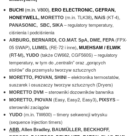
(m.in. V800),
BUCHI
ERO ELECTRONIC,
GEFRAN,
(m.in. TLK38)
(KT-4),
HONEYWELL,
MORETTO
,
NAiS
– regulatory temperatury,
PANASONIC, SBC, SIKA
ciśnienia i podciśnienia
(FPX-
ARBURG, BERNARDI,
CO.MAT. SpA, DME,
FEPA
05 SWAP)
(RE-72 i inne)
, LUMEL
,
MUEHSAM / ELWIK
(RT-M)
(także CW662, CGF560S) – regulatory
,
YUDO
temperatury, w tym do „centralin” oraz „gorących
stołów” dla przemysłu tworzyw sztucznych
– elektronika termostatów,
MORETTO, PIOVAN, SHINI
suszarek i osuszaczy tworzyw sztucznych (Dryers)
– sterowniki dozowników barwnika
MORETTO DVM
(Easy, Easy2, Easy3)
–
MORETTO, PIOVAN
, PIXSYS
sterowniki zaciągów
(m.in. TW600) – timery sekwencji wtrysku
YUDO
(sequence injection timers)
ABB
, Allen Bradley, BAUMÜLLER, BECKHOFF,