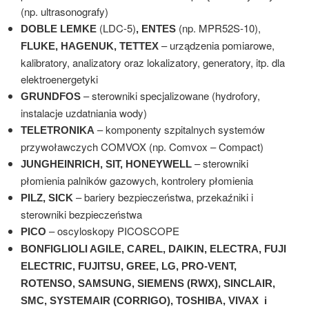
(np. ultrasonografy)
(LDC-5)
(np. MPR52S-10),
DOBLE LEMKE
, ENTES
– urządzenia pomiarowe,
FLUKE, HAGENUK, TETTEX
kalibratory, analizatory oraz lokalizatory, generatory, itp. dla
elektroenergetyki
– sterowniki specjalizowane (hydrofory,
GRUNDFOS
instalacje uzdatniania wody)
– komponenty szpitalnych systemów
TELETRONIKA
przywoławczych COMVOX (np. Comvox – Compact)
– sterowniki
JUNGHEINRICH, SIT, HONEYWELL
płomienia palników gazowych, kontrolery płomienia
– bariery bezpieczeństwa, przekaźniki i
PILZ, SICK
sterowniki bezpieczeństwa
– oscyloskopy PICOSCOPE
PICO
BONFIGLIOLI AGILE, CAREL, DAIKIN, ELECTRA, FUJI
ELECTRIC, FUJITSU, GREE, LG, PRO-VENT,
ROTENSO, SAMSUNG, SIEMENS (RWX), SINCLAIR,
SMC, SYSTEMAIR (CORRIGO), TOSHIBA, VIVAX i