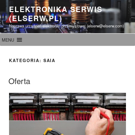
Przeskocz
ELEKTRONIKA SERWIS
do
(ELSERW.PL)
treści
Naprawa urządzeń elektroniki przemysłowej (elserw@elserw.com)
MENU
KATEGORIA:
SAIA
Oferta