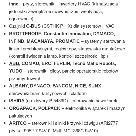
– płyty, sterowniki i inwertery HVAC (klimatyzacja –
inne
jednostki zewnętrzne i wewnętrzne, wentylacja,
ogrzewanie)
Czujniki
(CSTHK-P HX) dla systemów HVAC
C-BUS
BROTTERODE, Constantin Innovation, DYMACO,
– systemy sterowania
INFIND, MACANAYA, PROMATIC
liniami produkcyjnymi, regloskopy, stanowiska montażowe
(kontroli świecenia lamp, kontroli szczelności, itp.)
ABB
, COMAU, ERC, FERLIN, Tecno Matic Robots,
– sterowniki, piloty, panele operatorskie robotów
YUDO
przemysłowych
–
ALBANY, DYNACO, FANCOM, NICE, SUNX
sterowniki bram kurtynowych i platform
(np. drivery P-5439D) – sterowanie naważarek
ISHIDA
– elektronika wiązarek i maszyn
ORGAPACK, POLPACK
pakujących
– sterowniki i silniki krzywki dźwigu (ARI2777
ARITCO
płytka: 9052-7 94V-0, Multi MC1368C 94V-0)