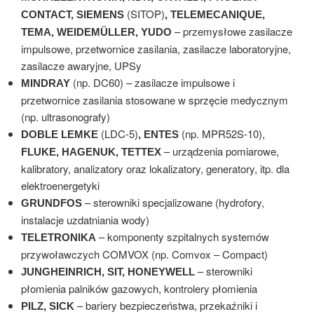
(SITOP)
CONTACT, SIEMENS
, TELEMECANIQUE,
– przemysłowe zasilacze
TEMA, WEIDEMÜLLER, YUDO
impulsowe, przetwornice zasilania, zasilacze laboratoryjne,
zasilacze awaryjne, UPSy
(np. DC60) – zasilacze impulsowe i
MINDRAY
przetwornice zasilania stosowane w sprzęcie medycznym
(np. ultrasonografy)
(LDC-5)
(np. MPR52S-10),
DOBLE LEMKE
, ENTES
– urządzenia pomiarowe,
FLUKE, HAGENUK, TETTEX
kalibratory, analizatory oraz lokalizatory, generatory, itp. dla
elektroenergetyki
– sterowniki specjalizowane (hydrofory,
GRUNDFOS
instalacje uzdatniania wody)
– komponenty szpitalnych systemów
TELETRONIKA
przywoławczych COMVOX (np. Comvox – Compact)
– sterowniki
JUNGHEINRICH, SIT, HONEYWELL
płomienia palników gazowych, kontrolery płomienia
– bariery bezpieczeństwa, przekaźniki i
PILZ, SICK