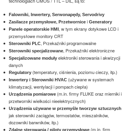
technologiach CMOS / TTL – DIL, są to:
Falowniki, Inwertery, Serwonapędy, Servodrivy
i
Zasilacze przemysłowe, Przetwornice
Generatory
, w tym ekrany dotykowe LCD i
Panele operatorskie HMI
przemysłowe monitory CRT
, Przekaźniki programowalne
Sterowniki PLC
, Przekaźniki elektroniczne
Sterowniki specjalizowane
elektroniki sterowania i akwizycji
Specjalizowane moduły
danych
(temperatury, ciśnienia, poziomu cieczy, itp.)
Regulatory
(używane w systemach
Inwertery i Sterowniki HVAC
klimatyzacji, wentylacji i pompach ciepła)
(m.in. firmy FLUKE oraz mierniki i
Urządzenia pomiarowe
przetworniki wielkości nieelektrycznych)
Urządzenia używane w przemyśle tworzyw sztucznych
jak sterowniki zaciągów, termostatów, mieszalników,
dozowniki barwników, itp.)
(m.in. firm
Zdalne sterowania / piloty przemysłowe