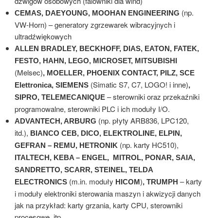
dźwigów osobowych (falowniki dla wind)
(np.
CEMAS, DAEYOUNG, MOOHAN ENGINEERING
VW-Horn) – generatory zgrzewarek wibracyjnych i
ultradźwiękowych
ALLEN BRADLEY, BECKHOFF, DIAS, EATON, FATEK,
FESTO, HAHN, LEGO, MICROSET, MITSUBISHI
(Melsec)
, MOELLER, PHOENIX CONTACT, PILZ, SCE
(Simatic S7, C7, LOGO! i inne)
Elettronica, SIEMENS
,
– sterowniki oraz przekaźniki
SIPRO, TELEMECANIQUE
programowalne, sterowniki PLC i ich moduły I/O.
(np. płyty ARB836, LPC120,
ADVANTECH, ARBURG
itd.),
BIANCO CEB, DICO, ELEKTROLINE, ELPIN,
(np. karty HC510),
GEFRAN – REMU, HETRONIK
ITALTECH, KEBA – ENGEL, MITROL, PONAR, SAIA,
SANDRETTO, SCARR, STEINEL, TELDA
(m.in. moduły
)
– karty
ELECTRONICS
HICOM
, TRUMPH
i moduły elektroniki sterowania maszyn i akwizycji danych
jak na przykład: karty grzania, karty CPU, sterowniki
procesowe, itp.