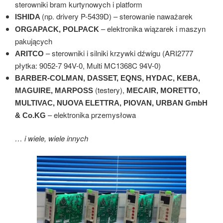
sterowniki bram kurtynowych i platform
(np. drivery P-5439D) – sterowanie naważarek
ISHIDA
– elektronika wiązarek i maszyn
ORGAPACK, POLPACK
pakujących
– sterowniki i silniki krzywki dźwigu (ARI2777
ARITCO
płytka: 9052-7 94V-0, Multi MC1368C 94V-0)
BARBER-COLMAN, DASSET, EQNS, HYDAC, KEBA,
(testery),
MAGUIRE,
MARPOSS
MECAIR, MORETTO,
MULTIVAC, NUOVA ELETTRA,
PIOVAN,
URBAN GmbH
– elektronika przemysłowa
& Co.KG
… i wiele, wiele innych