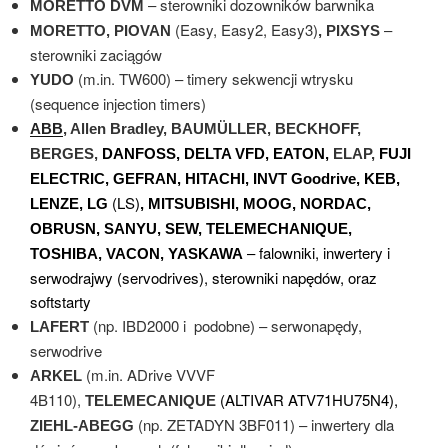
– sterowniki dozowników barwnika
MORETTO DVM
(Easy, Easy2, Easy3)
–
MORETTO, PIOVAN
, PIXSYS
sterowniki zaciągów
(m.in. TW600) – timery sekwencji wtrysku
YUDO
(sequence injection timers)
ABB
, Allen Bradley, BAUMÜLLER, BECKHOFF,
BERGES,
DANFOSS, DELTA VFD, EATON,
ELAP,
FUJI
ELECTRIC, GEFRAN, HITACHI, INVT Goodrive, KEB,
(LS)
LENZE, LG
, MITSUBISHI, MOOG, NORDAC,
OBRUSN, SANYU, SEW, TELEMECHANIQUE,
– falowniki, inwertery i
TOSHIBA, VACON, YASKAWA
serwodrajwy (servodrives), sterowniki napędów, oraz
softstarty
(np. IBD2000 i podobne) – serwonapędy,
LAFERT
serwodrive
(m.in. ADrive VVVF
ARKEL
4B110),
(ALTIVAR ATV71HU75N4),
TELEMECANIQUE
(np. ZETADYN 3BF011) – inwertery dla
ZIEHL-ABEGG