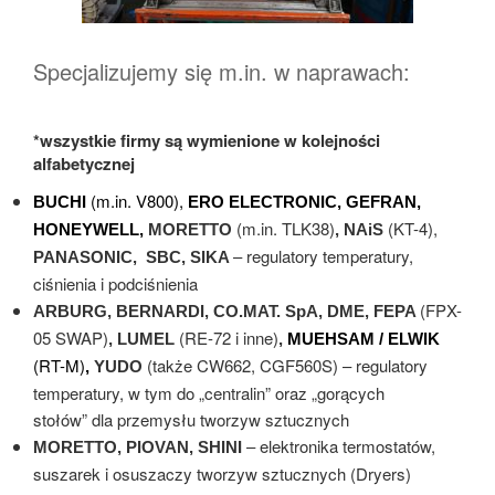
Specjalizujemy się m.in. w naprawach:
*wszystkie firmy są wymienione w kolejności
alfabetycznej
(m.in. V800),
BUCHI
ERO ELECTRONIC,
GEFRAN,
(m.in. TLK38)
(KT-4),
HONEYWELL,
MORETTO
,
NAiS
– regulatory temperatury,
PANASONIC, SBC, SIKA
ciśnienia i podciśnienia
(FPX-
ARBURG, BERNARDI,
CO.MAT. SpA, DME,
FEPA
05 SWAP)
(RE-72 i inne)
, LUMEL
,
MUEHSAM / ELWIK
(RT-M)
(także CW662, CGF560S) – regulatory
,
YUDO
temperatury, w tym do „centralin” oraz „gorących
stołów” dla przemysłu tworzyw sztucznych
– elektronika termostatów,
MORETTO, PIOVAN, SHINI
suszarek i osuszaczy tworzyw sztucznych (Dryers)