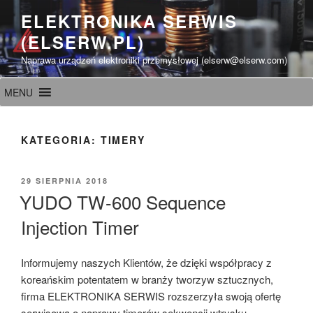
Przeskocz
ELEKTRONIKA SERWIS
do
(ELSERW.PL)
treści
Naprawa urządzeń elektroniki przemysłowej (elserw@elserw.com)
MENU
KATEGORIA:
TIMERY
OPUBLIKOWANE
29 SIERPNIA 2018
W
YUDO TW-600 Sequence
Injection Timer
Informujemy naszych Klientów, że dzięki współpracy z
koreańskim potentatem w branży tworzyw sztucznych,
firma ELEKTRONIKA SERWIS rozszerzyła swoją ofertę
serwisową o naprawy timerów sekwencji wtrysku