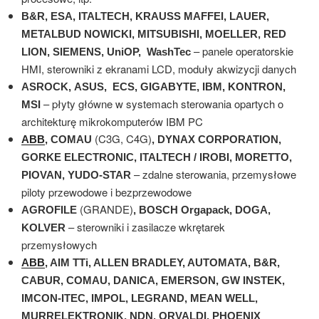
B&R, ESA, ITALTECH, KRAUSS MAFFEI, LAUER,
METALBUD NOWICKI, MITSUBISHI, MOELLER, RED
– panele operatorskie
LION, SIEMENS, UniOP, WashTec
HMI, sterowniki z ekranami LCD, moduły akwizycji danych
ASROCK,
ASUS, ECS, GIGABYTE, IBM, KONTRON,
– płyty główne w systemach sterowania opartych o
MSI
architekturę mikrokomputerów IBM PC
(C3G, C4G)
ABB
, COMAU
, DYNAX CORPORATION,
GORKE ELECTRONIC, ITALTECH / IROBI, MORETTO,
– zdalne sterowania, przemysłowe
PIOVAN, YUDO-STAR
piloty przewodowe i bezprzewodowe
(GRANDE)
AGROFILE
, BOSCH Orgapack, DOGA,
– sterowniki i zasilacze wkrętarek
KOLVER
przemysłowych
ABB
, AIM TTi, ALLEN BRADLEY, AUTOMATA, B&R,
CABUR, COMAU, DANICA, EMERSON, GW INSTEK,
IMCON-ITEC, IMPOL, LEGRAND, MEAN WELL,
MURRELEKTRONIK, NDN, ORVALDI, PHOENIX