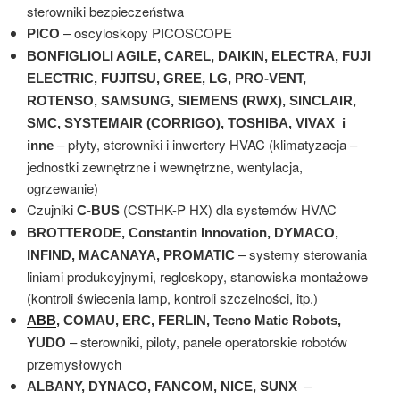
sterowniki bezpieczeństwa
– oscyloskopy PICOSCOPE
PICO
BONFIGLIOLI AGILE, CAREL, DAIKIN, ELECTRA, FUJI
ELECTRIC, FUJITSU, GREE, LG, PRO-VENT,
ROTENSO, SAMSUNG, SIEMENS (RWX), SINCLAIR,
SMC, SYSTEMAIR (CORRIGO), TOSHIBA, VIVAX i
– płyty, sterowniki i inwertery HVAC (klimatyzacja –
inne
jednostki zewnętrzne i wewnętrzne, wentylacja,
ogrzewanie)
Czujniki
(CSTHK-P HX) dla systemów HVAC
C-BUS
BROTTERODE, Constantin Innovation, DYMACO,
– systemy sterowania
INFIND, MACANAYA, PROMATIC
liniami produkcyjnymi, regloskopy, stanowiska montażowe
(kontroli świecenia lamp, kontroli szczelności, itp.)
ABB
, COMAU, ERC, FERLIN, Tecno Matic Robots,
– sterowniki, piloty, panele operatorskie robotów
YUDO
przemysłowych
–
ALBANY, DYNACO, FANCOM, NICE, SUNX