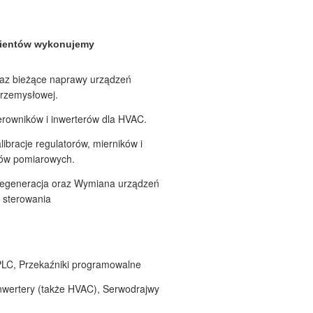
lientów wykonujemy
az bieżące naprawy urządzeń
przemysłowej.
rowników i inwerterów dla HVAC.
libracje regulatorów, mierników i
ków pomiarowych.
egeneracja oraz Wymiana urządzeń
i sterowania
PLC, Przekaźniki programowalne
Inwertery (także HVAC), Serwodrajwy