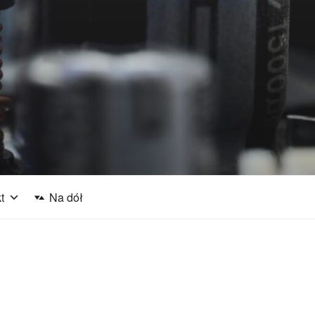
j
t
Na dół