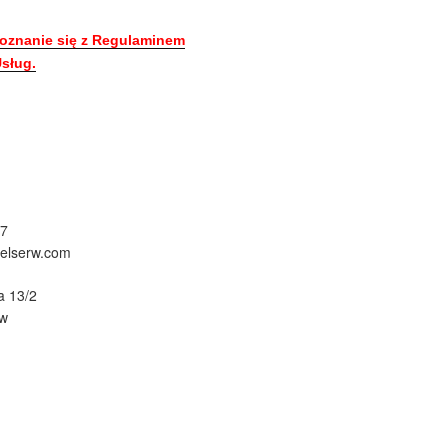
oznanie się z Regulaminem
sług.
67
@elserw.com
a 13/2
ów