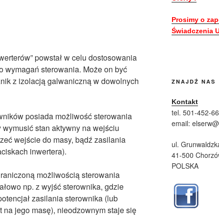
Prosimy o zap
Świadczenia U
Inwerterów” powstał w celu dostosowania
do wymagań sterowania. Może on być
nik z izolacją galwaniczną w dowolnych
ZNAJDŹ NAS
Kontakt
tel. 501-452-6
owników posiada możliwość sterowania
email: elserw
by wymusić stan aktywny na wejściu
zeć wejście do masy, bądź zasilania
ul. Grunwaldzk
iskach inwertera).
41-500 Chorz
POLSKA
graniczoną możliwością sterowania
ałowo np. z wyjść sterownika, gdzie
otencjał zasilania sterownika (lub
t na jego masę), nieodzownym staje się