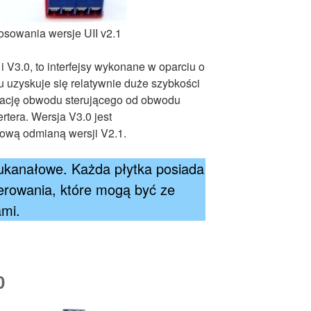
osowania wersje UII v2.1
i V3.0, to interfejsy wykonane w oparciu o
u uzyskuje się relatywnie duże szybkości
olację obwodu sterującego od obwodu
tera. Wersja V3.0 jest
ową odmianą wersji V2.1.
ukanałowe. Każda płytka posiada
erowania, które mogą być ze
mi.
0