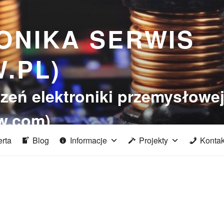
ONIKA SERWIS
.PL)
zeń elektroniki przemysłowe
w.com)
erta
Blog
Informacje
Projekty
Kontak