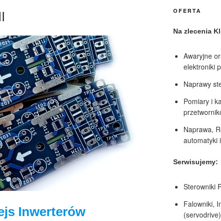
I
OFERTA
Na zlecenia K
Awaryjne or
elektroniki 
Naprawy ste
Pomiary i ka
przetworni
Naprawa, R
automatyki 
Serwisujemy:
Sterowniki 
Falowniki, 
ejs Inwerterów
(servodrive)