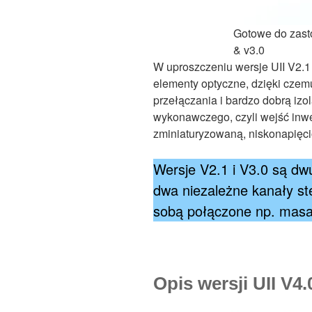
Gotowe do zast
& v3.0
W uproszczeniu wersje UII V2.1 
elementy optyczne, dzięki czem
przełączania i bardzo dobrą iz
wykonawczego, czyli wejść inwer
zminiaturyzowaną, niskonapięci
Wersje V2.1 i V3.0 są dw
dwa niezależne kanały st
sobą połączone np. masa
Opis wersji UII V4.