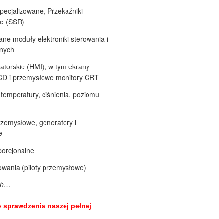
specjalizowane, Przekaźniki
ne (SSR)
ane moduły elektroniki sterowania i
anych
atorskie (HMI), w tym ekrany
CD i przemysłowe monitory CRT
(temperatury, ciśnienia, poziomu
rzemysłowe, generatory i
e
porcjonalne
owania (piloty przemysłowe)
ych…
sprawdzenia naszej pełnej