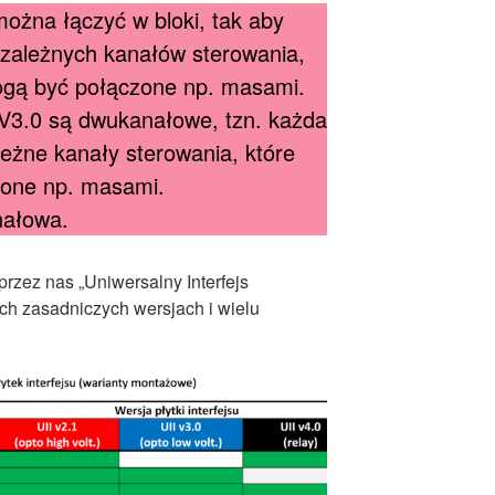
można łączyć w bloki, tak aby
ezależnych kanałów sterowania,
mogą być połączone np. masami.
 V3.0 są dwukanałowe, tzn. każda
leżne kanały sterowania, które
zone np. masami.
nałowa.
rzez nas „Uniwersalny Interfejs
ech zasadniczych wersjach i wielu