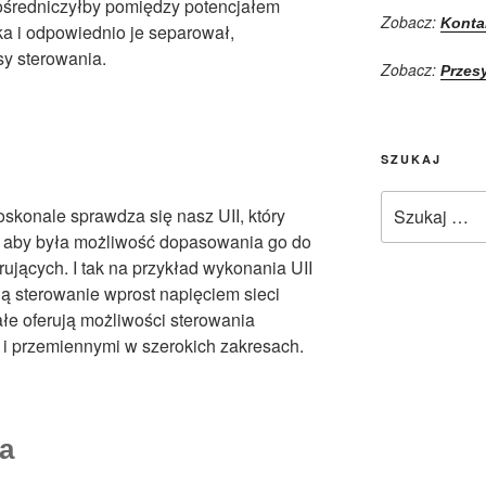
 pośredniczyłby pomiędzy potencjałem
Zobacz:
Konta
ka i odpowiednio je separował,
y sterowania.
Zobacz:
Przes
SZUKAJ
Szukaj:
konale sprawdza się nasz UII, który
k aby była możliwość dopasowania go do
ujących. I tak na przykład wykonania UII
ą sterowanie wprost napięciem sieci
e oferują możliwości sterowania
k i przemiennymi w szerokich zakresach.
a