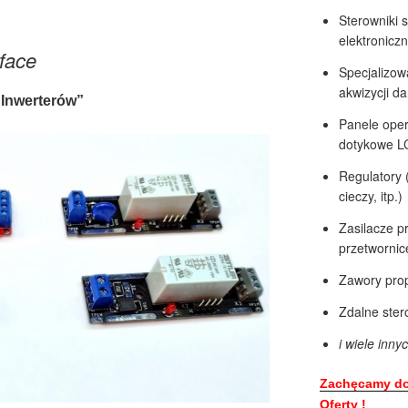
Sterowniki 
elektronicz
rface
Specjalizow
akwizycji d
s Inwerterów”
Panele oper
dotykowe L
Regulatory 
cieczy, itp.)
Zasilacze p
przetwornic
Zawory pro
Zdalne ster
i wiele inn
Zachęcamy do 
Oferty !