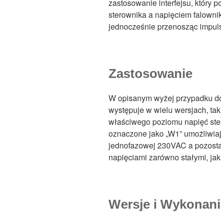
zastosowanie interfejsu, który
sterownika a napięciem falowni
jednocześnie przenosząc impuls
Zastosowanie
W opisanym wyżej przypadku dos
występuje w wielu wersjach, ta
właściwego poziomu napięć ster
oznaczone jako „W1” umożliwiaj
jednofazowej 230VAC a pozostał
napięciami zarówno stałymi, ja
Wersje i Wykonani