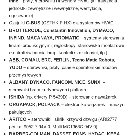
– płyty, sterowniki i inwertery HVAC (klimatyzacja –
inne
jednostki zewnętrzne i wewnętrzne, wentylacja,
ogrzewanie)
Czujniki
(CSTHK-P HX) dla systemów HVAC
C-BUS
BROTTERODE, Constantin Innovation, DYMACO,
– systemy sterowania
INFIND, MACANAYA, PROMATIC
liniami produkcyjnymi, regloskopy, stanowiska montażowe
(kontroli świecenia lamp, kontroli szczelności, itp.)
ABB
, COMAU, ERC, FERLIN, Tecno Matic Robots,
– sterowniki, piloty, panele operatorskie robotów
YUDO
przemysłowych
–
ALBANY, DYNACO, FANCOM, NICE, SUNX
sterowniki bram kurtynowych i platform
(np. drivery P-5439D) – sterowanie naważarek
ISHIDA
– elektronika wiązarek i maszyn
ORGAPACK, POLPACK
pakujących
– sterowniki i silniki krzywki dźwigu (ARI2777
ARITCO
płytka: 9052-7 94V-0, Multi MC1368C 94V-0)
BARBER-COLMAN, DASSET, EQNS, HYDAC, KEBA,