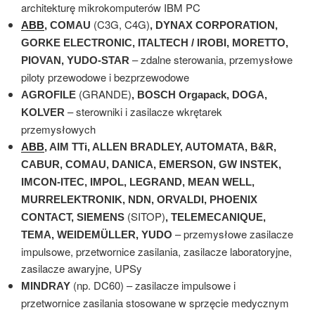
architekturę mikrokomputerów IBM PC
(C3G, C4G)
ABB
, COMAU
, DYNAX CORPORATION,
GORKE ELECTRONIC, ITALTECH / IROBI, MORETTO,
– zdalne sterowania, przemysłowe
PIOVAN, YUDO-STAR
piloty przewodowe i bezprzewodowe
(GRANDE)
AGROFILE
, BOSCH Orgapack, DOGA,
– sterowniki i zasilacze wkrętarek
KOLVER
przemysłowych
ABB
, AIM TTi, ALLEN BRADLEY, AUTOMATA, B&R,
CABUR, COMAU, DANICA, EMERSON, GW INSTEK,
IMCON-ITEC, IMPOL, LEGRAND, MEAN WELL,
MURRELEKTRONIK, NDN, ORVALDI, PHOENIX
(SITOP)
CONTACT, SIEMENS
, TELEMECANIQUE,
– przemysłowe zasilacze
TEMA, WEIDEMÜLLER, YUDO
impulsowe, przetwornice zasilania, zasilacze laboratoryjne,
zasilacze awaryjne, UPSy
(np. DC60) – zasilacze impulsowe i
MINDRAY
przetwornice zasilania stosowane w sprzęcie medycznym