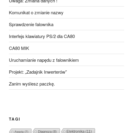
Uwaga: Zmiana danych !
Komunikat o zmianie nazwy
Sprawdzenie falownika
Interfejs klawiatury PS/2 dla CA80
CA80 MIK
Uruchamianie napędu z falownikiem
Projekt: „Zadajnik Inwerterów”
Zanim wyślesz paczkę.
TAGI
Elektronika
(11)
Diagnoza
(8)
Awaria
(7)