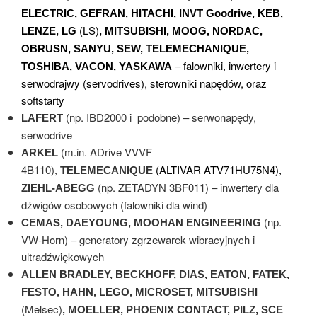
ELECTRIC, GEFRAN, HITACHI, INVT Goodrive, KEB,
(LS)
LENZE, LG
, MITSUBISHI, MOOG, NORDAC,
OBRUSN, SANYU, SEW, TELEMECHANIQUE,
– falowniki, inwertery i
TOSHIBA, VACON, YASKAWA
serwodrajwy (servodrives), sterowniki napędów, oraz
softstarty
(np. IBD2000 i podobne) – serwonapędy,
LAFERT
serwodrive
(m.in. ADrive VVVF
ARKEL
4B110),
(ALTIVAR ATV71HU75N4),
TELEMECANIQUE
(np. ZETADYN 3BF011) – inwertery dla
ZIEHL-ABEGG
dźwigów osobowych (falowniki dla wind)
(np.
CEMAS, DAEYOUNG, MOOHAN ENGINEERING
VW-Horn) – generatory zgrzewarek wibracyjnych i
ultradźwiękowych
ALLEN BRADLEY, BECKHOFF, DIAS, EATON, FATEK,
FESTO, HAHN, LEGO, MICROSET, MITSUBISHI
(Melsec)
, MOELLER, PHOENIX CONTACT, PILZ, SCE