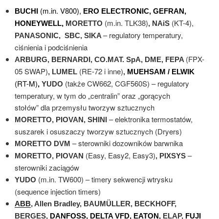
(m.in. V800),
BUCHI
ERO ELECTRONIC,
GEFRAN,
(m.in. TLK38)
(KT-4),
HONEYWELL,
MORETTO
,
NAiS
– regulatory temperatury,
PANASONIC, SBC, SIKA
ciśnienia i podciśnienia
(FPX-
ARBURG, BERNARDI,
CO.MAT. SpA, DME,
FEPA
05 SWAP)
(RE-72 i inne)
, LUMEL
,
MUEHSAM / ELWIK
(RT-M)
(także CW662, CGF560S) – regulatory
,
YUDO
temperatury, w tym do „centralin” oraz „gorących
stołów” dla przemysłu tworzyw sztucznych
– elektronika termostatów,
MORETTO, PIOVAN, SHINI
suszarek i osuszaczy tworzyw sztucznych (Dryers)
– sterowniki dozowników barwnika
MORETTO DVM
(Easy, Easy2, Easy3)
–
MORETTO, PIOVAN
, PIXSYS
sterowniki zaciągów
(m.in. TW600) – timery sekwencji wtrysku
YUDO
(sequence injection timers)
ABB
, Allen Bradley, BAUMÜLLER, BECKHOFF,
BERGES,
DANFOSS, DELTA VFD, EATON,
ELAP,
FUJI