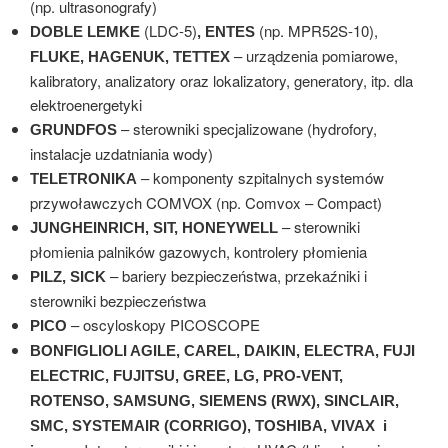
(np. ultrasonografy)
(LDC-5)
(np. MPR52S-10),
DOBLE LEMKE
, ENTES
– urządzenia pomiarowe,
FLUKE, HAGENUK, TETTEX
kalibratory, analizatory oraz lokalizatory, generatory, itp. dla
elektroenergetyki
– sterowniki specjalizowane (hydrofory,
GRUNDFOS
instalacje uzdatniania wody)
– komponenty szpitalnych systemów
TELETRONIKA
przywoławczych COMVOX (np. Comvox – Compact)
– sterowniki
JUNGHEINRICH, SIT, HONEYWELL
płomienia palników gazowych, kontrolery płomienia
– bariery bezpieczeństwa, przekaźniki i
PILZ, SICK
sterowniki bezpieczeństwa
– oscyloskopy PICOSCOPE
PICO
BONFIGLIOLI AGILE, CAREL, DAIKIN, ELECTRA, FUJI
ELECTRIC, FUJITSU, GREE, LG, PRO-VENT,
ROTENSO, SAMSUNG, SIEMENS (RWX), SINCLAIR,
SMC, SYSTEMAIR (CORRIGO), TOSHIBA, VIVAX i