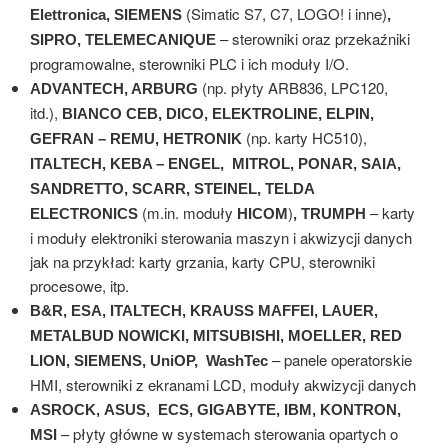
(Simatic S7, C7, LOGO! i inne)
Elettronica, SIEMENS
,
– sterowniki oraz przekaźniki
SIPRO, TELEMECANIQUE
programowalne, sterowniki PLC i ich moduły I/O.
(np. płyty ARB836, LPC120,
ADVANTECH, ARBURG
itd.),
BIANCO CEB, DICO, ELEKTROLINE, ELPIN,
(np. karty HC510),
GEFRAN – REMU, HETRONIK
ITALTECH, KEBA – ENGEL, MITROL, PONAR, SAIA,
SANDRETTO, SCARR, STEINEL, TELDA
(m.in. moduły
)
– karty
ELECTRONICS
HICOM
, TRUMPH
i moduły elektroniki sterowania maszyn i akwizycji danych
jak na przykład: karty grzania, karty CPU, sterowniki
procesowe, itp.
B&R, ESA, ITALTECH, KRAUSS MAFFEI, LAUER,
METALBUD NOWICKI, MITSUBISHI, MOELLER, RED
– panele operatorskie
LION, SIEMENS, UniOP, WashTec
HMI, sterowniki z ekranami LCD, moduły akwizycji danych
ASROCK,
ASUS, ECS, GIGABYTE, IBM, KONTRON,
– płyty główne w systemach sterowania opartych o
MSI