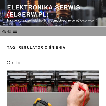
Przeskocz
ELEKTRONIKA SERWIS
do
(ELSERW.PL)
treści
Naprawa urządzeń elektroniki przemysłowej (elserw@elserw.com)
MENU
TAG:
REGULATOR CIŚNIENIA
Oferta