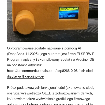
Oprogramowanie zostało napisane z pomocą AI
(DeepSeek 11.2025), jego autorem jest firma ELSERW.PL.
Program napisany i skompilowany został na Arduino IDE,
na podstawie artykułu:
https://randomnerdtutorials.com/esp8266-0-96-inch-oled-
display-with-arduino-ide/
Prócz podstawowych funkcjonalności (skanowanie sieci,
obsługa wyświetlacza OLED z zobrazowaniem danych,
itp.) zawiera także wyświetlenie grafiki loga firmowego
autora oraz obsługę i debouncing enkodera z przyciskiem.