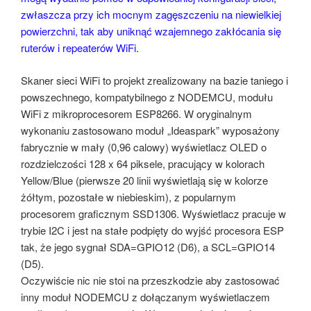
zwłaszcza przy ich mocnym zagęszczeniu na niewielkiej
powierzchni, tak aby uniknąć wzajemnego zakłócania się
ruterów i repeaterów WiFi.
Skaner sieci WiFi to projekt zrealizowany na bazie taniego i
powszechnego, kompatybilnego z NODEMCU, modułu
WiFi z mikroprocesorem ESP8266. W oryginalnym
wykonaniu zastosowano moduł „Ideaspark” wyposażony
fabrycznie w mały (0,96 calowy) wyświetlacz OLED o
rozdzielczości 128 x 64 piksele, pracujący w kolorach
Yellow/Blue (pierwsze 20 linii wyświetlają się w kolorze
żółtym, pozostałe w niebieskim), z popularnym
procesorem graficznym SSD1306. Wyświetlacz pracuje w
trybie I2C i jest na stałe podpięty do wyjść procesora ESP
tak, że jego sygnał SDA=GPIO12 (D6), a SCL=GPIO14
(D5).
Oczywiście nic nie stoi na przeszkodzie aby zastosować
inny moduł NODEMCU z dołączanym wyświetlaczem