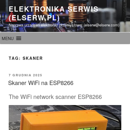
Przeskocz
ELEKTRONIKA SERWIS
do
(ELSERW.PL)
treści
Naprawa urządzeń elektroniki przemysłowej (elserw@elserw.com)
MENU
TAG:
SKANER
OPUBLIKOWANE
7 GRUDNIA 2025
W
Skaner WiFi na ESP8266
The WiFi network scanner ESP8266