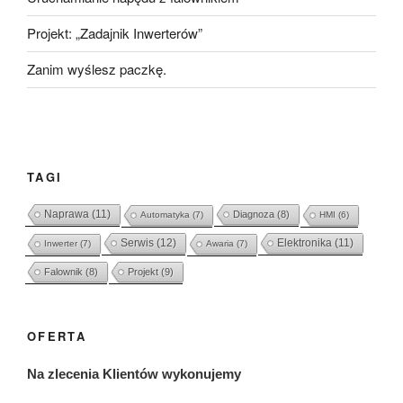
Projekt: „Zadajnik Inwerterów”
Zanim wyślesz paczkę.
TAGI
Naprawa
(11)
Diagnoza
(8)
Automatyka
(7)
HMI
(6)
Serwis
(12)
Elektronika
(11)
Inwerter
(7)
Awaria
(7)
Falownik
(8)
Projekt
(9)
OFERTA
Na zlecenia Klientów wykonujemy