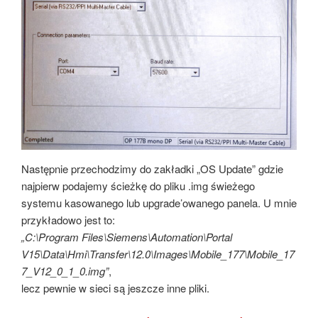
Następnie przechodzimy do zakładki „OS Update” gdzie
najpierw podajemy ścieżkę do pliku .img świeżego
systemu kasowanego lub upgrade’owanego panela. U mnie
przykładowo jest to:
„C:\Program Files\Siemens\Automation\Portal
V15\Data\Hmi\Transfer\12.0\Images\Mobile_177\Mobile_17
7_V12_0_1_0.img”
,
lecz pewnie w sieci są jeszcze inne pliki.