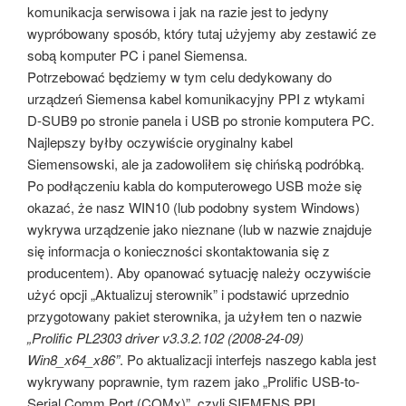
komunikacja serwisowa i jak na razie jest to jedyny
wypróbowany sposób, który tutaj użyjemy aby zestawić ze
sobą komputer PC i panel Siemensa.
Potrzebować będziemy w tym celu dedykowany do
urządzeń Siemensa kabel komunikacyjny PPI z wtykami
D-SUB9 po stronie panela i USB po stronie komputera PC.
Najlepszy byłby oczywiście oryginalny kabel
Siemensowski, ale ja zadowoliłem się chińską podróbką.
Po podłączeniu kabla do komputerowego USB może się
okazać, że nasz WIN10 (lub podobny system Windows)
wykrywa urządzenie jako nieznane (lub w nazwie znajduje
się informacja o konieczności skontaktowania się z
producentem). Aby opanować sytuację należy oczywiście
użyć opcji „Aktualizuj sterownik” i podstawić uprzednio
przygotowany pakiet sterownika, ja użyłem ten o nazwie
„Prolific PL2303 driver v3.3.2.102 (2008-24-09)
Win8_x64_x86”
. Po aktualizacji interfejs naszego kabla jest
wykrywany poprawnie, tym razem jako „Prolific USB-to-
Serial Comm Port (COMx)”, czyli SIEMENS PPI.