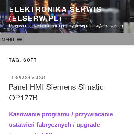
Przeskocz
ELEKTRONIKA SERWIS
do
(ELSERW.PL)
treści
Naprawa urządzeń elektroniki przemysłowej (elserw@elserw.com)
MENU
TAG:
SOFT
OPUBLIKOWANE
13 GRUDNIA 2022
W
Panel HMI Siemens Simatic
OP177B
Kasowanie programu / przywracanie
ustawień fabrycznych / upgrade