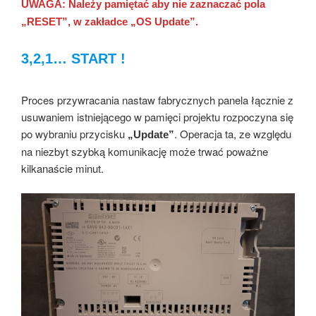
UWAGA: Należy pamiętać aby nie zaznaczać pola
„RESET”, w zakładce „OS Update”.
3,2,1… START !
Proces przywracania nastaw fabrycznych panela łącznie z
usuwaniem istniejącego w pamięci projektu rozpoczyna się
po wybraniu przycisku
. Operacja ta, ze względu
„Update”
na niezbyt szybką komunikację może trwać poważne
kilkanaście minut.