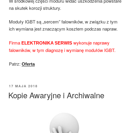
W środkowej części modułu widać uszkodzenia powstałe
na skutek korozji struktury.
Moduły IGBT są „sercem” falowników, w związku z tym
ich wymiana jest znaczącym kosztem podczas napraw.
Firma
wykonuje naprawy
ELEKTRONIKA SERWIS
falowników, w tym diagnozę i wymianę modułów IGBT.
Patrz:
Oferta
OPUBLIKOWANE
17 MAJA 2018
W
Kopie Awaryjne i Archiwalne