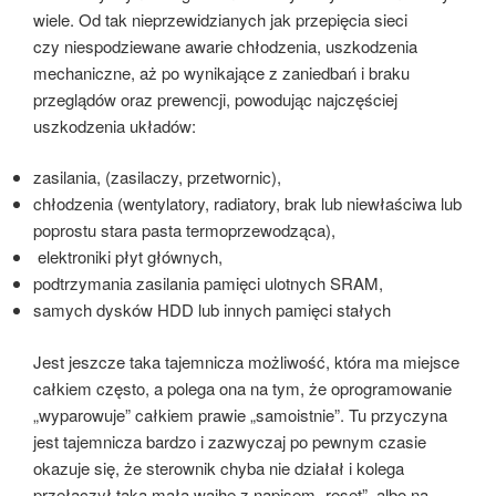
wiele. Od tak nieprzewidzianych jak przepięcia sieci
czy niespodziewane awarie chłodzenia, uszkodzenia
mechaniczne, aż po wynikające z zaniedbań i braku
przeglądów oraz prewencji, powodując najczęściej
uszkodzenia układów:
zasilania, (zasilaczy, przetwornic),
chłodzenia (wentylatory, radiatory, brak lub niewłaściwa lub
poprostu stara pasta termoprzewodząca),
elektroniki płyt głównych,
podtrzymania zasilania pamięci ulotnych SRAM,
samych dysków HDD lub innych pamięci stałych
Jest jeszcze taka tajemnicza możliwość, która ma miejsce
całkiem często, a polega ona na tym, że oprogramowanie
„wyparowuje” całkiem prawie „samoistnie”. Tu przyczyna
jest tajemnicza bardzo i zazwyczaj po pewnym czasie
okazuje się, że sterownik chyba nie działał i kolega
przełączył taką małą wajhę z napisem „reset”, albo na