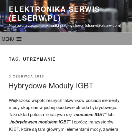
Przeskocz
ELEKTRONIKA SERWIS
do
(ELSERW.PL)
treści
Naprawa urządzeń elektroniki przemysłowej (elserw@elserw.com)
MENU
TAG:
UTRZYMANIE
OPUBLIKOWANE
3 CZERWCA 2018
W
Hybrydowe Moduły IGBT
Większość współczesnych falowników posiada elementy
mocy skupione w jednej obudowie układu hybrydowego.
Taki układ potocznie nazywa się „
” lub
modułem IGBT
„
” i oprócz tranzystorów
hybrydowym modułem IGBT
IGBT, które są tam głównymi elementami mocy, zawiera