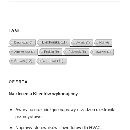
TAGI
Elektronika
(11)
Diagnoza
(8)
Awaria
(7)
HMI
(6)
Projekt
(9)
Falownik
(8)
Automatyka
(7)
Inwerter
(7)
Serwis
(12)
Naprawa
(11)
OFERTA
Na zlecenia Klientów wykonujemy
Awaryjne oraz bieżące naprawy urządzeń elektroniki
przemysłowej.
Naprawy sterowników i inwerterów dla HVAC.