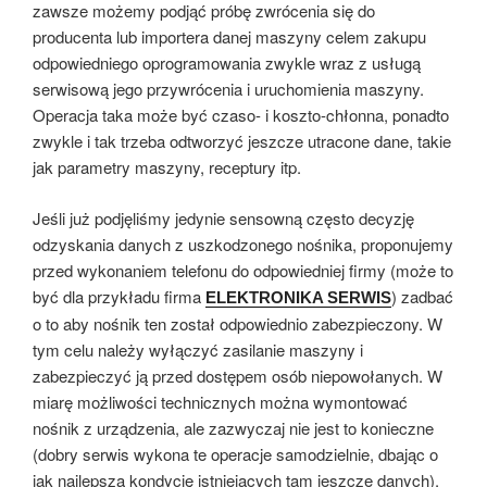
zawsze możemy podjąć próbę zwrócenia się do
producenta lub importera danej maszyny celem zakupu
odpowiedniego oprogramowania zwykle wraz z usługą
serwisową jego przywrócenia i uruchomienia maszyny.
Operacja taka może być czaso- i koszto-chłonna, ponadto
zwykle i tak trzeba odtworzyć jeszcze utracone dane, takie
jak parametry maszyny, receptury itp.
Jeśli już podjęliśmy jedynie sensowną często decyzję
odzyskania danych z uszkodzonego nośnika, proponujemy
przed wykonaniem telefonu do odpowiedniej firmy (może to
być dla przykładu firma
) zadbać
ELEKTRONIKA SERWIS
o to aby nośnik ten został odpowiednio zabezpieczony. W
tym celu należy wyłączyć zasilanie maszyny i
zabezpieczyć ją przed dostępem osób niepowołanych. W
miarę możliwości technicznych można wymontować
nośnik z urządzenia, ale zazwyczaj nie jest to konieczne
(dobry serwis wykona te operacje samodzielnie, dbając o
jak najlepszą kondycję istniejących tam jeszcze danych).