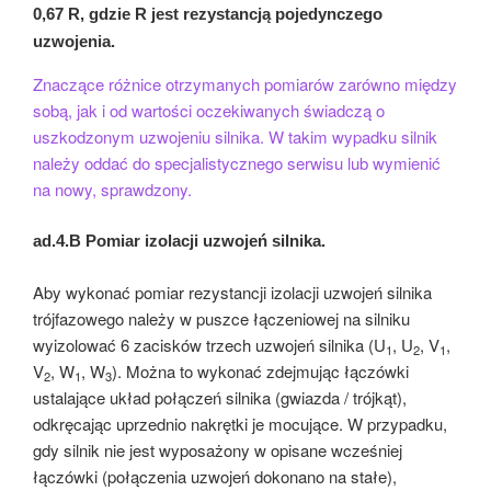
0,67 R, gdzie R jest rezystancją pojedynczego
uzwojenia.
Znaczące różnice otrzymanych pomiarów zarówno między
sobą, jak i od wartości oczekiwanych świadczą o
uszkodzonym uzwojeniu silnika. W takim wypadku silnik
należy oddać do specjalistycznego serwisu lub wymienić
na nowy, sprawdzony.
ad.4.B
Pomiar izolacji uzwojeń silnika.
Aby wykonać pomiar rezystancji izolacji uzwojeń silnika
trójfazowego należy w puszce łączeniowej na silniku
wyizolować 6 zacisków trzech uzwojeń silnika (U
, U
, V
,
1
2
1
V
, W
, W
). Można to wykonać zdejmując łączówki
2
1
3
ustalające układ połączeń silnika (gwiazda / trójkąt),
odkręcając uprzednio nakrętki je mocujące. W przypadku,
gdy silnik nie jest wyposażony w opisane wcześniej
łączówki (połączenia uzwojeń dokonano na stałe),