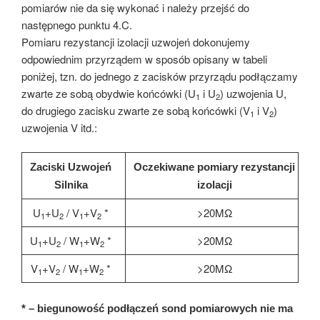
pomiarów nie da się wykonać i należy przejść do
następnego punktu 4.C.
Pomiaru rezystancji izolacji uzwojeń dokonujemy
odpowiednim przyrządem w sposób opisany w tabeli
poniżej, tzn. do jednego z zacisków przyrządu podłączamy
zwarte ze sobą obydwie końcówki (U
i U
) uzwojenia U,
1
2
do drugiego zacisku zwarte ze sobą końcówki (V
i V
)
1
2
uzwojenia V itd.:
Zaciski Uzwojeń
Oczekiwane pomiary rezystancji
Silnika
izolacji
U
+U
/ V
+V
*
>20MΩ
1
2
1
2
U
+U
/ W
+W
*
>20MΩ
1
2
1
2
V
+V
/ W
+W
*
>20MΩ
1
2
1
2
* – biegunowość podłączeń sond pomiarowych nie ma