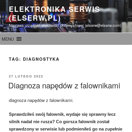
Przeskocz
ELEKTRONIKA SERWIS
do
(ELSERW.PL)
treści
Naprawa urządzeń elektroniki przemysłowej (elserw@elserw.com)
MENU
TAG:
DIAGNOSTYKA
OPUBLIKOWANE
27 LUTEGO 2022
W
Diagnoza napędów z falownikami
diagnoza napędów z falownikami.
Sprawdziłeś swój falownik, wydaje się sprawny lecz
silnik nadal nie rusza? Co gorsza falownik został
sprawdzony w serwisie lub podmieniłeś go na zupełnie