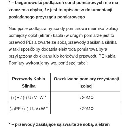
* – biegunowość podłączeń sond pomiarowych nie ma
znaczenia chyba, że jest to opisane w dokumentacji
posiadanego przyrządu pomiarowego
Następnie podłączamy sondy pomiarowe miernika izolacji
pomiędzy oplot (ekran) kabla (w drugim pomiarze jest to
przewód PE) a zwarte ze sobą przewody zasilania silnika
w taki sposób by dodatnia elektroda pomiarowa była
przyłączona do ekranu lub końcówki przewodu PE kabla.
Pomiary wykonujemy wg. poniższej tabeli:
Przewody Kabla
Oczekiwane pomiary rezystancji
Silnika
izolacji
(+)E / (-) U+V+W *
>20MΩ
(+)PE / (-) U+V+W *
>20MΩ
* – przewody zasilające są zwarte ze sobą, a ekran