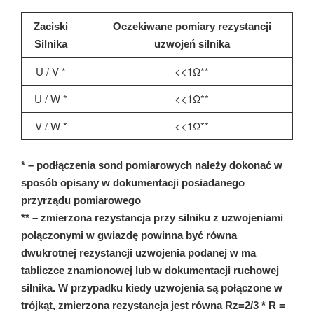
Zaciski
Oczekiwane pomiary rezystancji
Silnika
uzwojeń silnika
U / V *
<<1Ω**
U / W *
<<1Ω**
V / W *
<<1Ω**
* – podłączenia sond pomiarowych należy dokonać w
sposób opisany w dokumentacji posiadanego
przyrządu pomiarowego
** – zmierzona rezystancja przy silniku z uzwojeniami
połączonymi w gwiazdę powinna być równa
dwukrotnej rezystancji uzwojenia podanej w ma
tabliczce znamionowej lub w dokumentacji ruchowej
silnika. W przypadku kiedy uzwojenia są połączone w
trójkąt, zmierzona rezystancja jest równa Rz=2/3 * R =