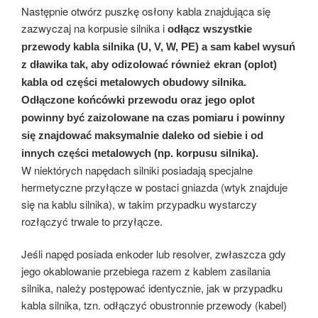
Następnie otwórz puszkę osłony kabla znajdująca się
zazwyczaj na korpusie silnika i
odłącz wszystkie
przewody kabla silnika (U, V, W, PE) a sam kabel wysuń
z dławika tak, aby odizolować również ekran (oplot)
kabla od części metalowych obudowy silnika.
Odłączone końcówki przewodu oraz jego oplot
powinny być zaizolowane na czas pomiaru i powinny
się znajdować maksymalnie daleko od siebie i od
innych części metalowych (np. korpusu silnika).
W niektórych napędach silniki posiadają specjalne
hermetyczne przyłącze w postaci gniazda (wtyk znajduje
się na kablu silnika), w takim przypadku wystarczy
rozłączyć trwale to przyłącze.
Jeśli napęd posiada enkoder lub resolver, zwłaszcza gdy
jego okablowanie przebiega razem z kablem zasilania
silnika, należy postępować identycznie, jak w przypadku
kabla silnika, tzn. odłączyć obustronnie przewody (kabel)