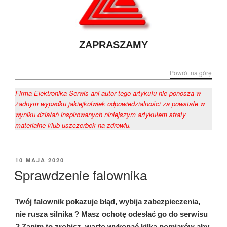
ZAPRASZAMY
Powrót na górę
Firma Elektronika Serwis ani autor tego artykułu nie ponoszą w
żadnym wypadku jakiejkolwiek odpowiedzialności za powstałe w
wyniku działań inspirowanych niniejszym artykułem straty
materialne i/lub uszczerbek na zdrowiu.
OPUBLIKOWANE
10 MAJA 2020
W
Sprawdzenie falownika
Twój falownik pokazuje błąd, wybija zabezpieczenia,
nie rusza silnika ? Masz ochotę odesłać go do serwisu
? Zanim to zrobisz, warto wykonać kilka pomiarów aby